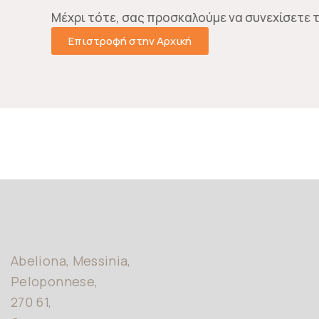
Μέχρι τότε, σας προσκαλούμε να συνεχίσετε τ
PASSWORD
*
Επιστροφή στην Αρχική
Remember me
Abeliona, Messinia,
Peloponnese,
270 61,