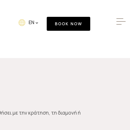
✕
EN
BOOK NOW
 Moment
emory
t as a
σει με την κράτηση, τη διαμονή ή
 suavitate repudiandae, homero