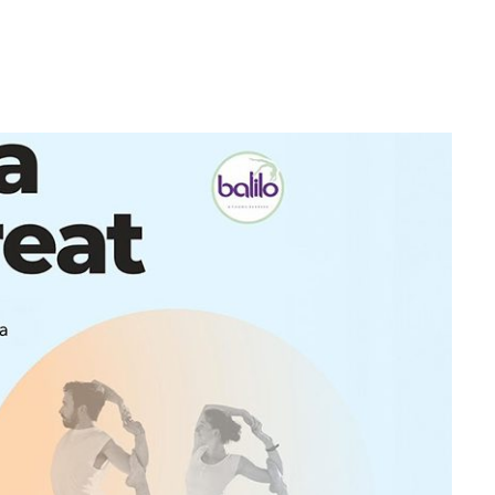
ποθεσία
 Retreat
ιαμονή
πειρίες
ο δικό σας Retreat
 Εκδηλώσεις
rtual tours
ριτικές
ογραφίες
 βιωσιμότητας
κοινωνία