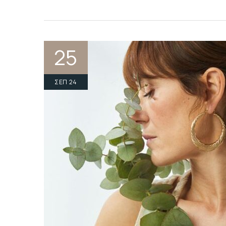
25
ΣΕΠ 24