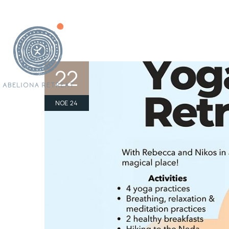
Το
The
Δ
Εμ
22
Διοργανώστε τ
Νέα &
360 vi
ΝΟΈ 24
Κ
Φωτ
Πολιτική
Επι