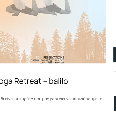
ga Retreat – balilo
χνίδι είναι μια πράξη που μας βοηθάει να απολαύσουμε το