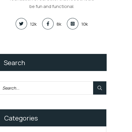
be fun and functional.
12k
8k
10k
Search
Categories