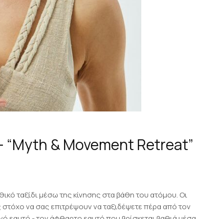
– “Myth & Movement Retreat”
θικό ταξίδι μέσω της κίνησης στα βάθη του ατόμου. Οι
ως στόχο να σας επιτρέψουν να ταξιδέψετε πέρα από τον
ό εαυτό - τον άφθαρτο εαυτό που βρίσκεται βαθιά μέσα