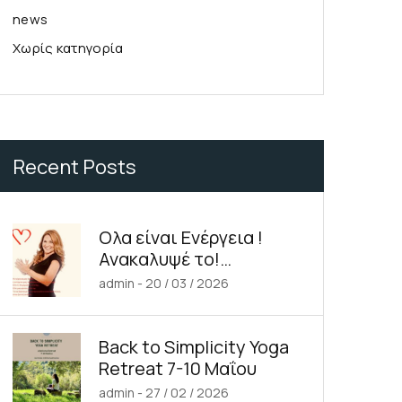
news
Χωρίς κατηγορία
t as a
Recent Posts
 suavitate repudiandae, homero
nsectetuer ei mel. Ne patrioque
Ολα είναι Ενέργεια !
Ανακαλυψέ το!
Y ACCOUNT
30.4.2026
admin
-
20 / 03 / 2026
S
E INFORMATION
Back to Simplicity Yoga
Retreat 7-10 Μαΐου
 Moment
admin
-
27 / 02 / 2026