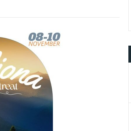
What do you ge
 account!
member?
Lorem ipsum dolor sit amet, in nam denique
dictas omnesque duo et. Novum dignissim co
consequat persequeris usu
CANCEL THE ROOM RIGHT IN M
EXCLUSIVE OFFER FOR MEMBER
Forget password?
IN-DEPTH EXAMINATION OF TIM
LOGIN
Where Every