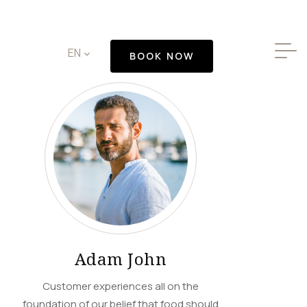
✕
EN
BOOK NOW
Adam John
Customer experiences all on the
foundation of our belief that food should