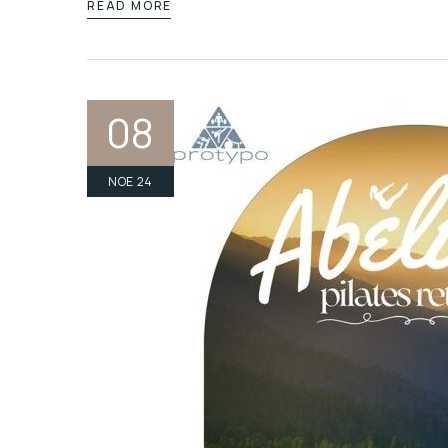
READ MORE
Login
08
Sign in to your hotel
ΝΟΈ 24
USERNAME
*
PASSWORD
*
Remember me