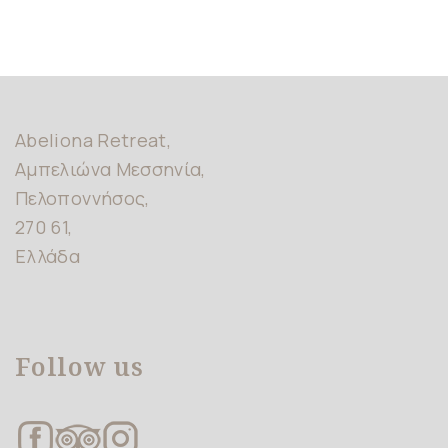
Abeliona Retreat,
Αμπελιώνα Μεσσηνία,
Πελοποννήσος,
270 61,
Ελλάδα
Follow us