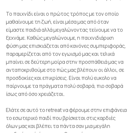
Moment
Remember me
Forget password?
Paints a
Memory
Το παιχνίδι είναι ο πρώτος τρόπος με τον οποίο
LOGIN
μαθαίνουμε τη ζωή, είναι μέσα μας από όταν
είμαστε παιδιά αλλά μεγαλώνοντας τείνουμε να το
ξεχνάμε. Καθώς μεγαλώνουμε, η παιχνιδιάρικη
φύση μας επισκιάζεται από κανόνες συμπεριφοράς,
παραμερίζεται από τον εγωισμό μας και τελικά
μπαίνει σε δεύτερη μοίρα στην προσπάθειά μας να
ανταποκριθούμε στο πώς μας βλέπουν οι άλλοι, σε
προσδοκίες και επικρίσεις. Είναι πολύ ευκολο να
παίρνουμε τα πράγματα πολύ σοβαρά, πιο σοβαρά
ίσως από όσο χρειάζεται.
Ελάτε σε αυτό το retreat να φέρουμε στην επιφάνεια
το εσωτερικό παιδί που βρίσκεται στις καρδιές
όλων μας και βλέπει τα πάντα σαν μια μεγάλη