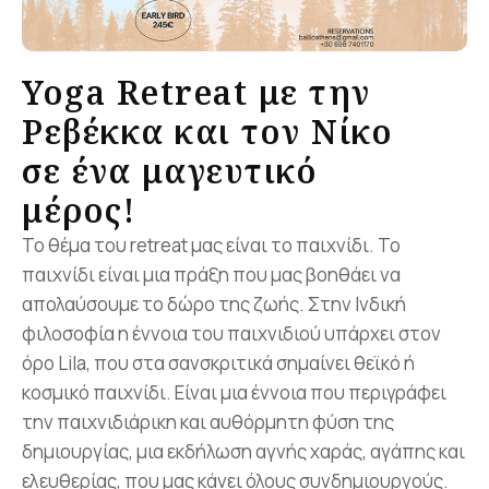
Retreat
Νέα &
Εκδηλώσεις
Yoga Retreat με την
360 virtual
tours
Ρεβέκκα και τον Νίκο
Κριτικές
σε ένα μαγευτικό
Φωτογραφίες
μέρος!
Πολιτική
βιωσιμότητας
Το θέμα του retreat μας είναι το παιχνίδι. Το
Επικοινωνία
παιχνίδι είναι μια πράξη που μας βοηθάει να
Login
απολαύσουμε το δώρο της ζωής. Στην Ινδική
Sign in to your hotel account!
φιλοσοφία η έννοια του παιχνιδιού υπάρχει στον
όρο Lila, που στα σανσκριτικά σημαίνει θεϊκό ή
USERNAME
*
κοσμικό παιχνίδι. Είναι μια έννοια που περιγράφει
την παιχνιδιάρικη και αυθόρμητη φύση της
δημιουργίας, μια εκδήλωση αγνής χαράς, αγάπης και
PASSWORD
*
Where Every
ελευθερίας, που μας κάνει όλους συνδημιουργούς.