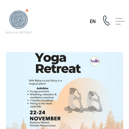
✕
Τοποθεσία
Περιοχή Αρκαδίας
EN
Ο Ναός του
Επικούριου
Απόλλωνα
Το χωριό της
Αμπελιώνας
The
Retreat
Το Σαλόνι
Το Yurt
Εστιατόριο
Διαμονή
Εμπειρίες
Αξιοθέατα &
Εκδρομές
Υπαίθριες
Δραστηριότητες
Διοργανώστε
το δικό σας