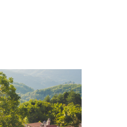
t as a
 suavitate repudiandae, homero
nsectetuer ei mel. Ne patrioque
Y ACCOUNT
S
E INFORMATION
 Moment
emory