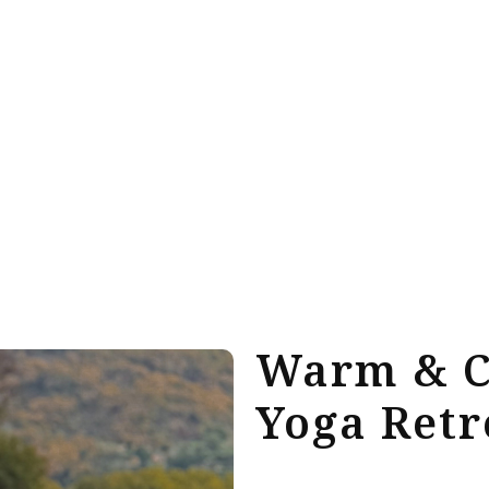
ποθεσία
 Retreat
ιαμονή
πειρίες
ο δικό σας Retreat
 Εκδηλώσεις
rtual tours
ριτικές
ογραφίες
 βιωσιμότητας
κοινωνία
Warm & C
Yoga Retr