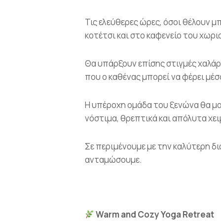
Τις ελεύθερες ώρες, όσοι θέλουν 
κοτέτσι και στο καφενείο του χωριο
Θα υπάρξουν επίσης στιγμές χαλάρ
που ο καθένας μπορεί να φέρει μέσ
Η υπέροχη ομάδα του ξενώνα θα μα
νόστιμα, θρεπτικά και απόλυτα χε
Σε περιμένουμε με την καλύτερη δι
ανταμώσουμε.
Warm and Cozy Yoga Retreat