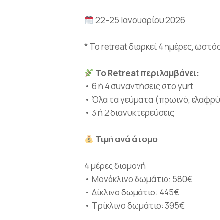
22–25 Ιανουαρίου 2026
* Το retreat διαρκεί 4 ημέρες, ωσ
Το Retreat περιλαμβάνει:
• 6 ή 4 συναντήσεις στο yurt
• Όλα τα γεύματα (πρωινό, ελαφρύ
• 3 ή 2 διανυκτερεύσεις
Τιμή ανά άτομο
4 μέρες διαμονή
• Μονόκλινο δωμάτιο: 580€
• Δίκλινο δωμάτιο: 445€
• Τρίκλινο δωμάτιο: 395€