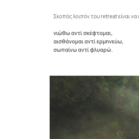
Σκοπός λοιπόν του retreat είναι να
Login
Sign in to your hotel
νιώθω αντί σκέφτομαι,
αισθάνομαι αντί ερμηνεύω,
USERNAME
*
σωπαίνω αντί φλυαρώ.
PASSWORD
*
Remember me