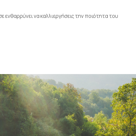
 σε ενθαρρύνει να καλλιεργήσεις την ποιότητα του
What do you ge
 account!
member?
Lorem ipsum dolor sit amet, in nam denique
dictas omnesque duo et. Novum dignissim co
consequat persequeris usu
CANCEL THE ROOM RIGHT IN M
EXCLUSIVE OFFER FOR MEMBER
Forget password?
IN-DEPTH EXAMINATION OF TIM
LOGIN
Where Every
Paints a M