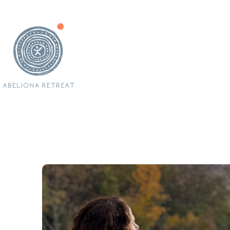
Το
The
Δ
Εμ
Διοργανώστε τ
Νέα &
360 vi
Κ
Φωτ
Πολιτική
Επι