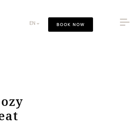
✕
EN
BOOK NOW
ozy
eat