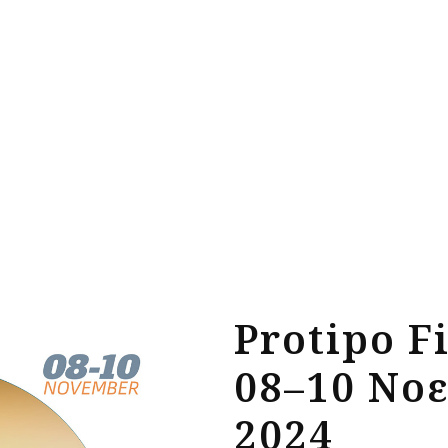
ποθεσία
 Retreat
ιαμονή
πειρίες
ο δικό σας Retreat
 Εκδηλώσεις
rtual tours
ριτικές
ογραφίες
 βιωσιμότητας
κοινωνία
Protipo F
08–10 Νο
2024