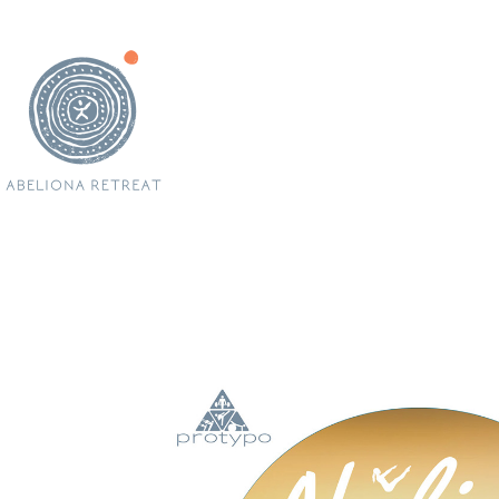
Το
The
Δ
Εμ
Διοργανώστε τ
Νέα &
360 vi
Κ
Φωτ
Πολιτική
Επι