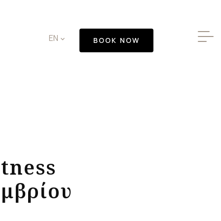
✕
EN
BOOK NOW
itness
εμβρίου