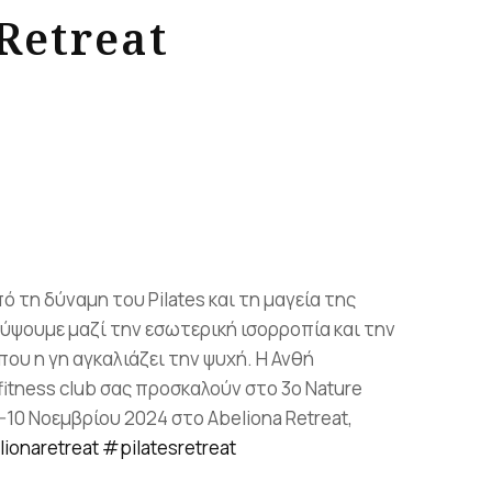
Retreat
t as a
 Moment
emory
 suavitate repudiandae, homero
nsectetuer ei mel. Ne patrioque
Y ACCOUNT
S
E INFORMATION
 τη δύναμη του Pilates και τη μαγεία της
ύψουμε μαζί την εσωτερική ισορροπία και την
που η γη αγκαλιάζει την ψυχή. Η Ανθή
fitness club σας προσκαλούν στο 3ο Nature
8-10 Νοεμβρίου 2024 στο Abeliona Retreat,
ionaretreat
#pilatesretreat