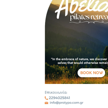
Login
Sign in to your hotel
USERNAME
*
PASSWORD
*
Remember me